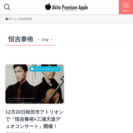
menu
ホーム
恒吉泰侑
恒吉泰侑
– tag –
イベント＆ニュース
12月20日秋田市アトリオン
で「恒吉奏侑×三浦天道デ
ュオコンサート」開催！