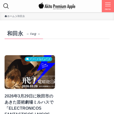
menu
ホーム
和田永
和田永
– tag –
イベント＆ニュース
2026年3月29日に秋田市の
あきた芸術劇場ミルハスで
「ELECTRONICOS