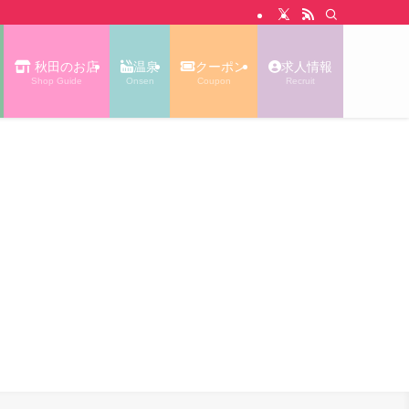
N WALK あっぷる｜秋田タウン情報
秋田のお店
温泉
クーポン
求人情報
Shop Guide
Onsen
Coupon
Recruit