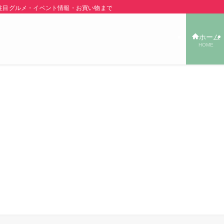
グルメ・イベント情報・お買い物まで秋田の旬の街ネタをご紹介！ | あきた TOW
ホーム
HOME