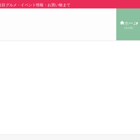
グルメ・イベント情報・お買い物まで秋田の旬の街ネタをご紹介！ | あきた TOW
ホーム
HOME