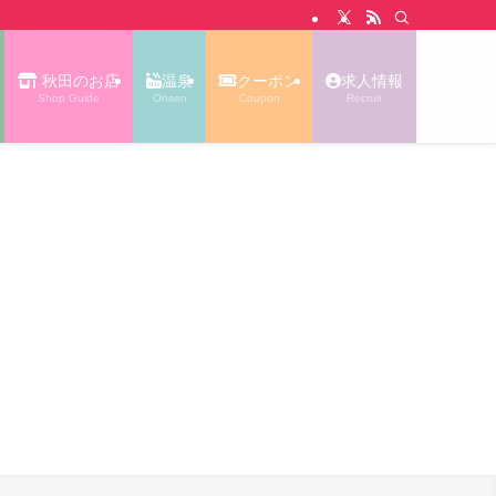
N WALK あっぷる｜秋田タウン情報
秋田のお店
温泉
クーポン
求人情報
Shop Guide
Onsen
Coupon
Recruit