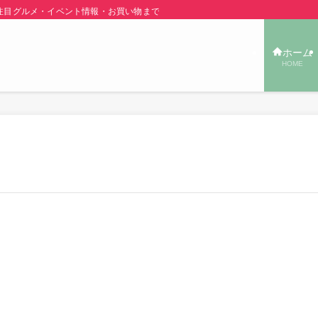
グルメ・イベント情報・お買い物まで秋田の旬の街ネタをご紹介！ | あきた TOW
ホーム
HOME