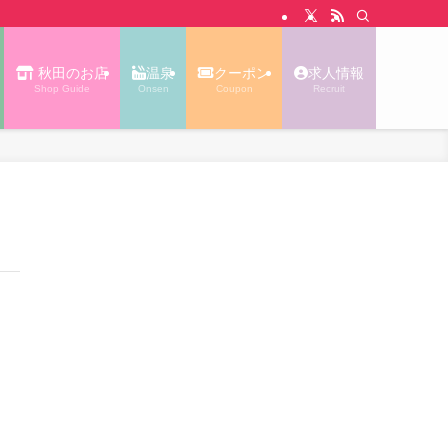
N WALK あっぷる｜秋田タウン情報
秋田のお店
温泉
クーポン
求人情報
Shop Guide
Onsen
Coupon
Recruit