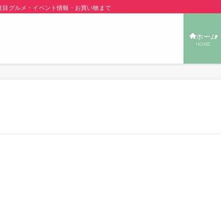
グルメ・イベント情報・お買い物まで秋田の旬の街ネタをご紹介！ | あきた TOW
ホーム
HOME