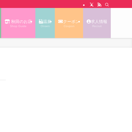
N WALK あっぷる｜秋田タウン情報
秋田のお店
温泉
クーポン
求人情報
Shop Guide
Onsen
Coupon
Recruit