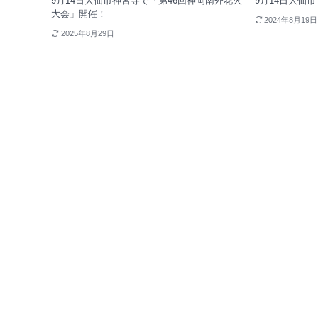
9月14日大仙市神宮寺で「第46回神岡南外花火
9月14日大仙
大会」開催！
2024年8月19日
2025年8月29日