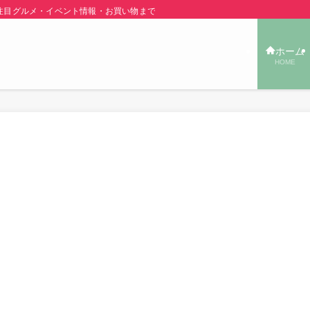
グルメ・イベント情報・お買い物まで秋田の旬の街ネタをご紹介！ | あきた TOW
ホーム
HOME