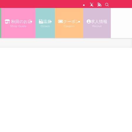
N WALK あっぷる｜秋田タウン情報
秋田のお店
温泉
クーポン
求人情報
Shop Guide
Onsen
Coupon
Recruit