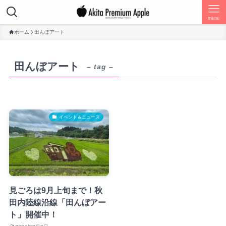
menu
ホーム
田んぼアート
田んぼアート
– tag –
イベント＆ニュース
見ごろは9月上旬まで！秋
田内陸線沿線「田んぼアー
ト」開催中！