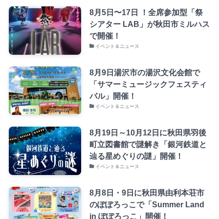
8月5日〜17日 ！全席参加型「祭
シアター LAB」が秋田市ミルハス
で開催！
イベント＆ニュース
8月9日湯沢市の湯沢文化会館で
「サマーミュージックフェスティ
バル」開催！
イベント＆ニュース
8月19日～10月12日に秋田県羽後
町立図書館で謎解き「銀河鉄道と
辿る星めぐりの謎」開催！
イベント＆ニュース
8月8日・9日に秋田県由利本荘市
のぽぽろっこで「Summer Land
in ぽぽろっこ」開催！