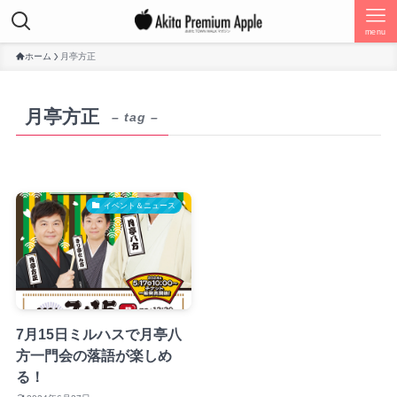
menu
ホーム
月亭方正
月亭方正
– tag –
イベント＆ニュース
7月15日ミルハスで月亭八
方一門会の落語が楽しめ
る！