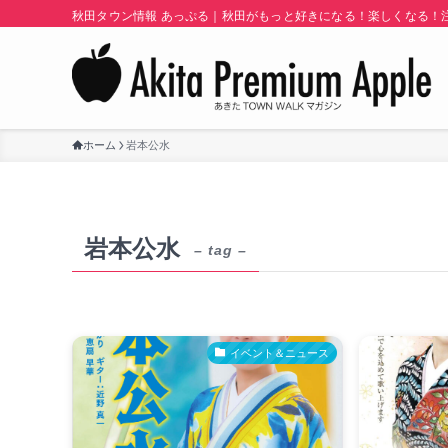
秋田タウン情報 あっぷる｜秋田がもっと好きになる！楽しくなる！注目
ホーム
岩本公水
岩本公水
– tag –
イベント＆ニュース