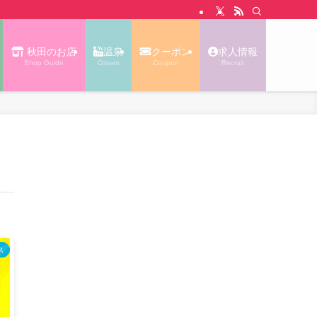
N WALK あっぷる｜秋田タウン情報
秋田のお店
温泉
クーポン
求人情報
Shop Guide
Onsen
Coupon
Recruit
ス