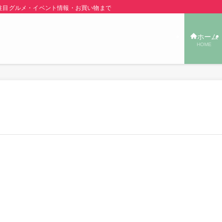
グルメ・イベント情報・お買い物まで秋田の旬の街ネタをご紹介！ | あきた TOW
ホーム
HOME