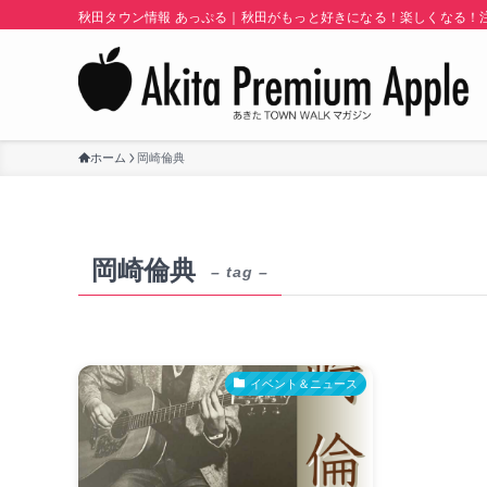
秋田タウン情報 あっぷる｜秋田がもっと好きになる！楽しくなる！注目
ホーム
岡崎倫典
岡崎倫典
– tag –
イベント＆ニュース