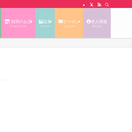
N WALK あっぷる｜秋田タウン情報
秋田のお店
温泉
クーポン
求人情報
Shop Guide
Onsen
Coupon
Recruit