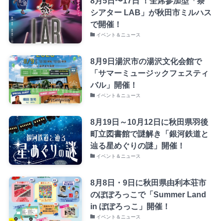
8月5日〜17日 ！全席参加型「祭
シアター LAB」が秋田市ミルハス
で開催！
イベント＆ニュース
8月9日湯沢市の湯沢文化会館で
「サマーミュージックフェスティ
バル」開催！
イベント＆ニュース
8月19日～10月12日に秋田県羽後
町立図書館で謎解き「銀河鉄道と
辿る星めぐりの謎」開催！
イベント＆ニュース
8月8日・9日に秋田県由利本荘市
のぽぽろっこで「Summer Land
in ぽぽろっこ」開催！
イベント＆ニュース