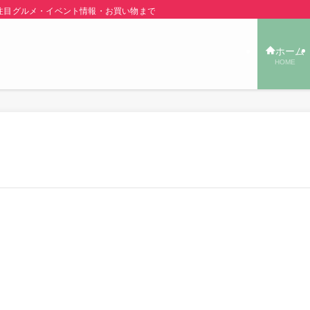
グルメ・イベント情報・お買い物まで秋田の旬の街ネタをご紹介！ | あきた TOW
ホーム
HOME