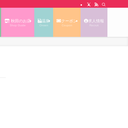
N WALK あっぷる｜秋田タウン情報
秋田のお店
温泉
クーポン
求人情報
Shop Guide
Onsen
Coupon
Recruit