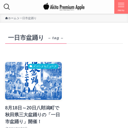
menu
ホーム
一日市盆踊り
一日市盆踊り
– tag –
イベント＆ニュース
8月18日～20日八郎潟町で
秋田県三大盆踊りの「一日
市盆踊り」開催！