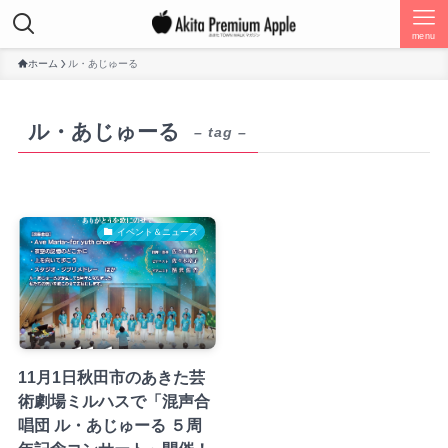
menu
ホーム
ル・あじゅーる
ル・あじゅーる
– tag –
イベント＆ニュース
11月1日秋田市のあきた芸
術劇場ミルハスで「混声合
唱団 ル・あじゅーる ５周