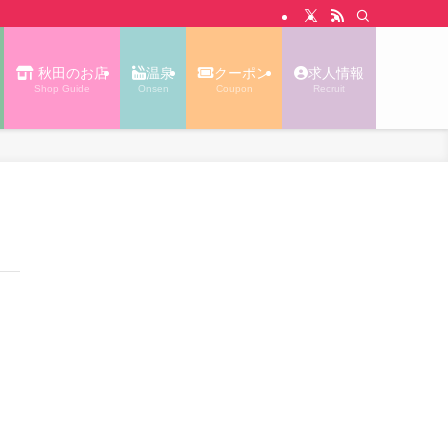
N WALK あっぷる｜秋田タウン情報
秋田のお店
温泉
クーポン
求人情報
Shop Guide
Onsen
Coupon
Recruit