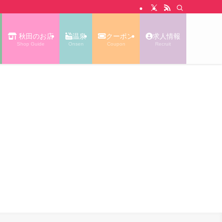
N WALK あっぷる｜秋田タウン情報
秋田のお店
温泉
クーポン
求人情報
Shop Guide
Onsen
Coupon
Recruit