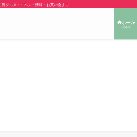
グルメ・イベント情報・お買い物まで秋田の旬の街ネタをご紹介！ | あきた TOW
ホーム
HOME