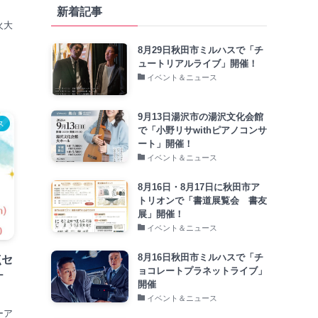
新着記事
火大
8月29日秋田市ミルハスで「チ
ュートリアルライブ」開催！
イベント＆ニュース
9月13日湯沢市の湯沢文化会館
ス
で「小野リサwithピアノコンサ
ート」開催！
イベント＆ニュース
8月16日・8月17日に秋田市ア
トリオンで「書道展覧会 書友
展」開催！
イベント＆ニュース
8月16日秋田市ミルハスで「チ
点セ
ョコレートプラネットライブ」
ケ
開催
イベント＆ニュース
ーア