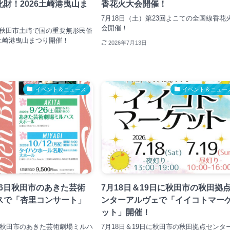
財！2026土崎港曳山ま
香花火大会開催！
7月18日（土）第23回よこての全国線香花
会開催！
1日秋田市土崎で国の重要無形民俗
6土崎港曳山まつり開催！
2026年7月13日
イベント＆ニュース
イベント＆ニュー
月26日秋田市のあきた芸術
7月18日＆19日に秋田市の秋田拠
スで「杏里コンサート」
ンターアルヴェで「イイコトマー
ット」開催！
26日秋田市のあきた芸術劇場ミルハ
7月18日＆19日に秋田市の秋田拠点センタ