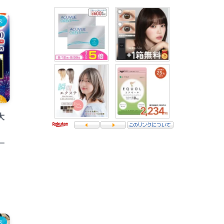
ス
大
ー
ス