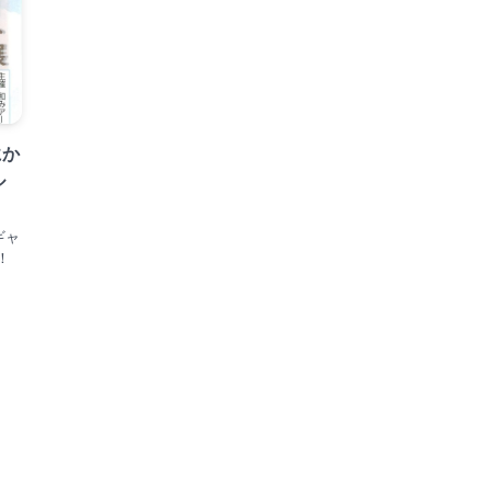
にか
ル
ギャ
！