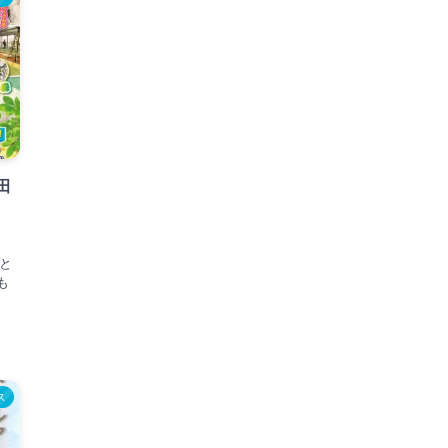
田
さと
も
ス