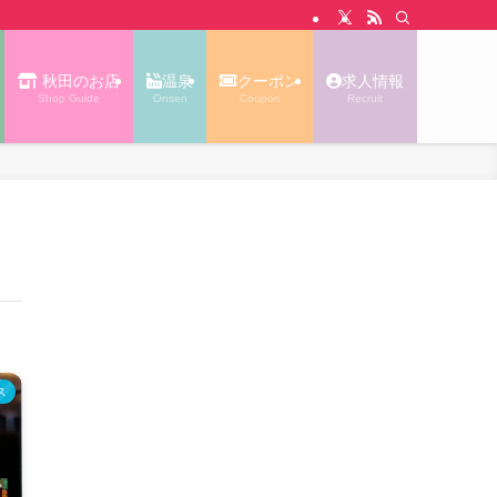
N WALK あっぷる｜秋田タウン情報
秋田のお店
温泉
クーポン
求人情報
Shop Guide
Onsen
Coupon
Recruit
ス