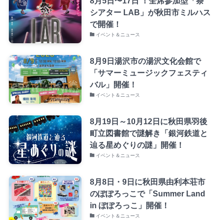
8月5日〜17日 ！全席参加型「祭
シアター LAB」が秋田市ミルハス
で開催！
イベント＆ニュース
8月9日湯沢市の湯沢文化会館で
「サマーミュージックフェスティ
バル」開催！
イベント＆ニュース
8月19日～10月12日に秋田県羽後
町立図書館で謎解き「銀河鉄道と
辿る星めぐりの謎」開催！
イベント＆ニュース
8月8日・9日に秋田県由利本荘市
のぽぽろっこで「Summer Land
in ぽぽろっこ」開催！
イベント＆ニュース