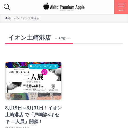
menu
ホーム
イオン土崎港店
イオン土崎港店
– tag –
イベント＆ニュース
8月19日～8月31日！イオン
土崎港店 で「戸嶋諄×キセ
キ 二人展」開催！