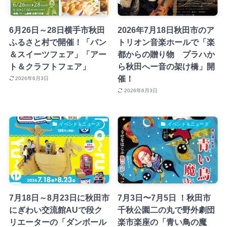
6月26日～28日横手市秋田
2026年7月18日秋田市のア
ふるさと村で開催！「パン
トリオン音楽ホールで「楽
＆スイーツフェア」「アー
都からの贈り物 プラハか
ト＆クラフトフェア」
ら秋田へー音の架け橋」開
催！
2026年6月3日
2026年6月3日
イベント＆ニュース
イベント＆ニュース
7月18日～8月23日に秋田市
7月3日〜7月5日 ！秋田市
にぎわい交流館AUで段ク
千秋公園二の丸で野外劇団
リエーターの「ダンボール
楽市楽座の「青い鳥の魔