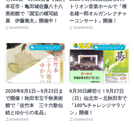
本荘市・亀田城佐藤八十八
トリオン音楽ホールで「椎
美術館で「国宝の模写絵
名雄一郎オルガンレクチャ
展 伊藤篤夫」開催中！
ーコンサート」開催！
2026年6月5日
2026年6月5日
イベント＆ニュース
イベント＆ニュース
2026年8月1日～9月23日ま
6月30日締切り！9月27日
で開催！秋田市立千秋美術
（日）仙北市～北秋田市で
館で「佐竹本 三十六歌仙
「100㌔チャレンジマラソ
絵とゆかりの名品」
ン」開催！
2026年6月4日
2026年6月4日