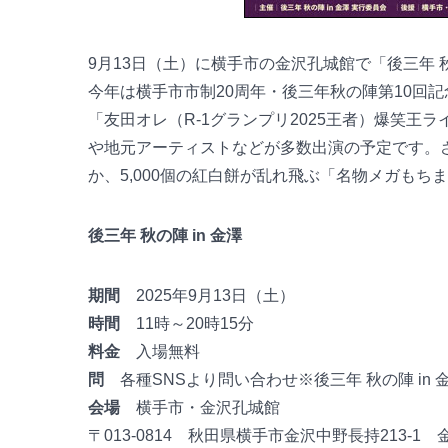
9月13日（土）に横手市の金沢孔城館で「後三年 秋
今年は横手市市制20周年・後三年秋の陣第10回
「友田オレ（R-1グランプリ2025王者）爆笑
や地元アーティストなどが多数出演の予定です。
か、5,000個の紅白餅が乱れ飛ぶ「名物メガも
後三年 秋の陣 in 金澤
期間
2025年9月13日（土）
時間
11時～20時15分
料金
入場無料
問
各種SNSより問い合わせ※後三年 秋の陣 in 金澤
会場
横手市・金沢孔城館
〒013-0814 秋田県横手市金沢中野長持213