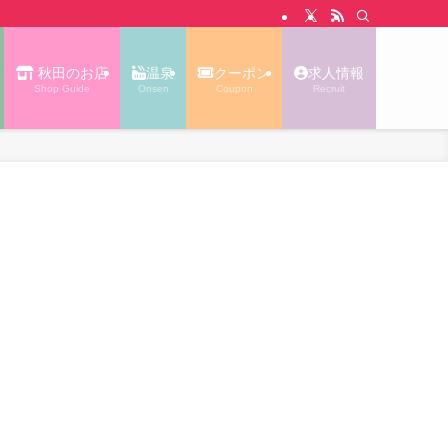
N WALK あっぷる｜秋田タウン情報
秋田のお店
温泉
クーポン
求人情報
Shop Guide
Onsen
Coupon
Recruit