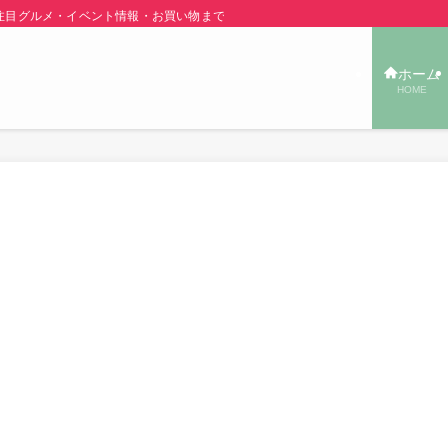
グルメ・イベント情報・お買い物まで秋田の旬の街ネタをご紹介！ | あきた TOW
ホーム
HOME