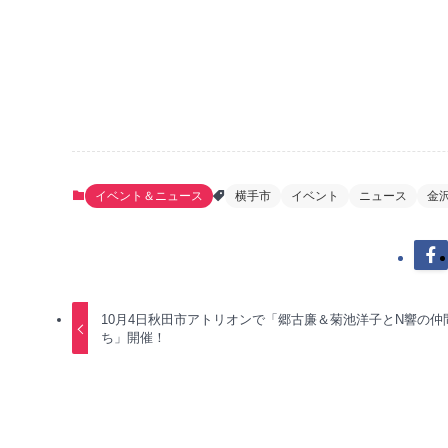
イベント＆ニュース
横手市
イベント
ニュース
金
10月4日秋田市アトリオンで「郷古廉＆菊池洋子とN響の仲
ち」開催！