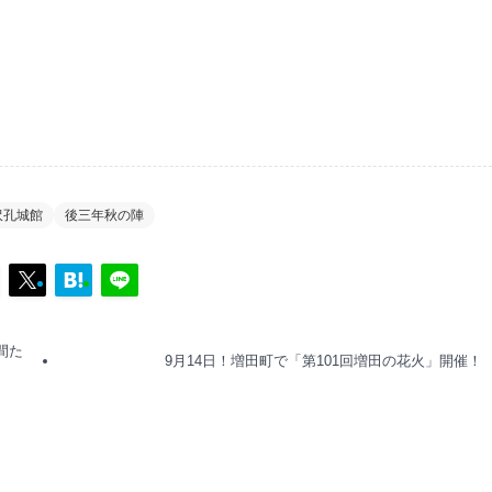
沢孔城館
後三年秋の陣
間た
9月14日！増田町で「第101回増田の花火」開催！