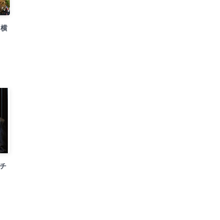
「横
「チ
！