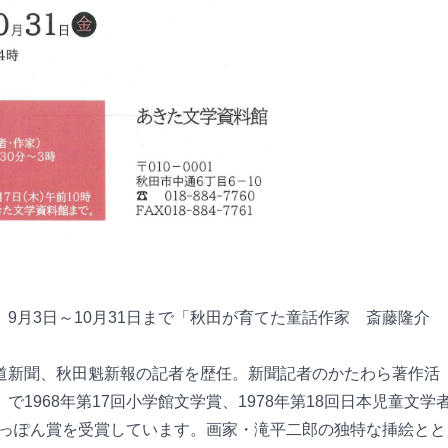
9月3日～10月31日まで「秋田が育てた童話作家 斎藤隆介
道新聞、秋田魁新報の記者を歴任。新聞記者のかたわら著作活
1968年第17回小学館文学賞、1978年第18回日本児童文学
本にっぽん賞を受賞しています。画家・滝平二郎の独特な挿絵とと