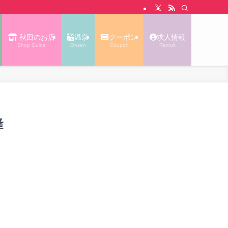
N WALK あっぷる｜秋田タウン情報
秋田のお店
温泉
クーポン
求人情報
Shop Guide
Onsen
Coupon
Recruit
隆