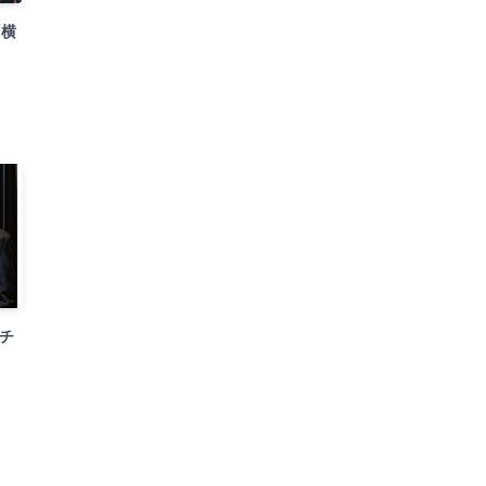
「横
「チ
！