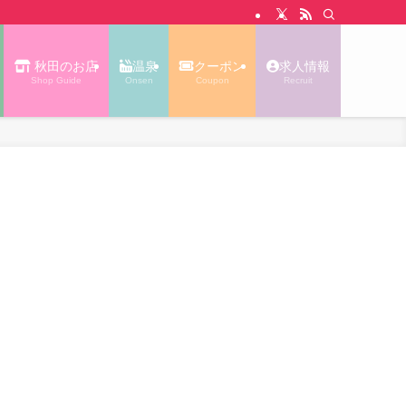
N WALK あっぷる｜秋田タウン情報
秋田のお店
温泉
クーポン
求人情報
Shop Guide
Onsen
Coupon
Recruit