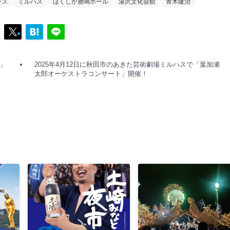
ース
ミルハス
ほくしか鹿鳴ホール
湯沢文化会館
青木隆治
」
2025年4月12日に秋田市のあきた芸術劇場ミルハスで「葉加瀬
太郎オーケストラコンサート」開催！